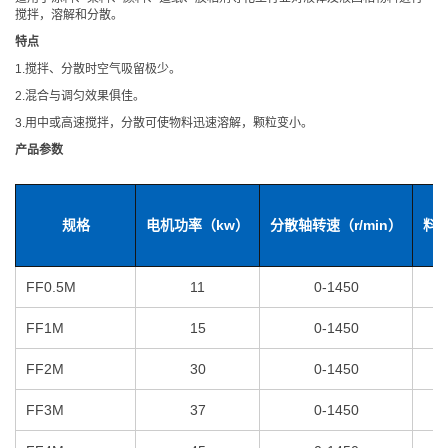
搅拌，溶解和分散。
特点
1.搅拌、分散时空气吸留极少。
2.混合与调匀效果俱佳。
3.用中或高速搅拌，分散可使物料迅速溶解，颗粒变小。
产品参数
规格
电机功率（kw）
分散轴转速（r/min）
料
FF0.5M
11
0-1450
FF1M
15
0-1450
FF2M
30
0-1450
FF3M
37
0-1450