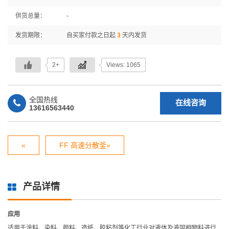
供货总量：
-
发货期限：
自买家付款之日起
3
天内发货
2+
Views: 1065
全国热线
在线咨询
13616563440
«
FF 高速分散釜»
产品详情
应用
适用于涂料、染料、颜料、造纸、胶粘剂等化工行业对液体及液固相物料进行