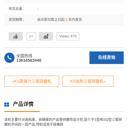
供货总量：
-
发货期限：
自买家付款之日起
3
天内发货
2+
Views: 670
全国热线
在线咨询
13616563440
«KS高强力三锟研磨机
KS加热三锟研磨机»
产品详情
该机主要针对高粘度，高硬度的产品等研磨而设计的,是介于S型和SQ型三辊研
磨机中间的一款产品,特别适用于硅橡胶