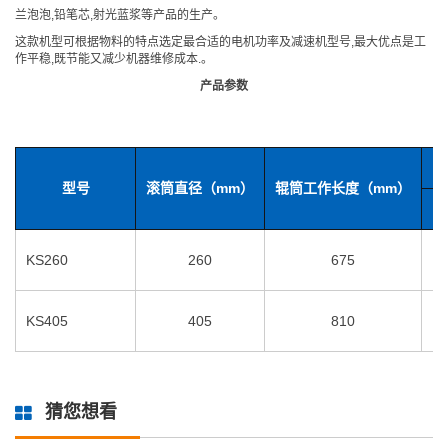
兰泡泡,铅笔芯,射光蓝浆等产品的生产。
这款机型可根据物料的特点选定最合适的电机功率及减速机型号,最大优点是工
作平稳,既节能又减少机器维修成本.。
产品参数
型号
滚筒直径（mm）
辊筒工作长度（mm）
KS260
260
675
KS405
405
810
猜您想看