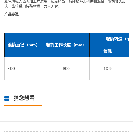
胶色母粒的热态加工并适用于粘度特高，特硬物料的研磨和混合，辊筒轴头加
大，齿轮采用特殊材质，力大无穷。
产品参数
辊筒转速（rp
滚筒直径（mm）
辊筒工作长度（mm）
慢辊
中
400
900
13.9
41
猜您想看