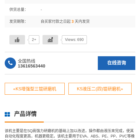
供货总量：
-
发货期限：
自买家付款之日起
3
天内发货
2+
Views: 690
全国热线
在线咨询
13616563440
«KS增强型三锟研磨机
KS液压二(四)锟研磨机»
产品详情
该机主要是在SQ高强力研磨机的基础上加以改进，操作都由液压来完成，使其
自动化程度更高，机器更稳定。该机主要用于EVA、ABS、PE、PP、PVC等橡